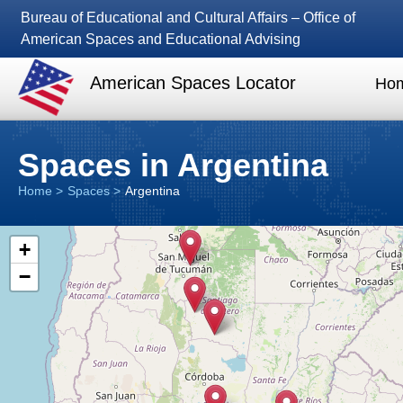
Bureau of Educational and Cultural Affairs – Office of
American Spaces and Educational Advising
American Spaces Locator
Ho
Spaces in Argentina
Home
Spaces
Argentina
+
−